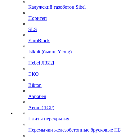
Калужский газобетон Sibel
Поритеп
SLS
EuroBlock
Istkult (бывш. Ytong)
Hebel ЛЗИД
ЭКО
Bikton
Аэробел
Aeroc (ЛСР)
Плиты перекрытия
Перемычки железобетонные брусковые ПБ