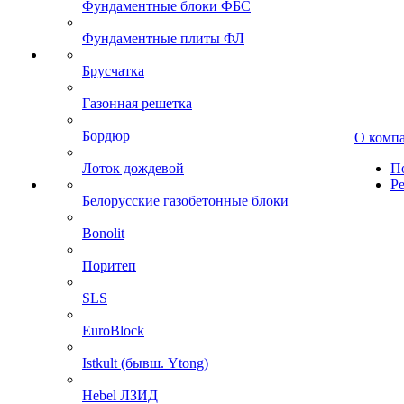
Фундаментные блоки ФБС
Фундаментные плиты ФЛ
Брусчатка
Газонная решетка
Бордюр
О комп
Лоток дождевой
П
Р
Белорусские газобетонные блоки
Bonolit
Поритеп
SLS
EuroBlock
Istkult (бывш. Ytong)
Hebel ЛЗИД