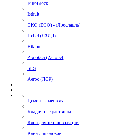
EuroBlock
Istkult
ЭКО (ECO) - (Ярославль)
Hebel (ЛЗИД)
Bikton
Аэробел (Aerobel)
SLS
Aeroc (ЛСР)
Цемент в мешках
Кладочные растворы
Клей для теплоизоляции
Клей для блоков