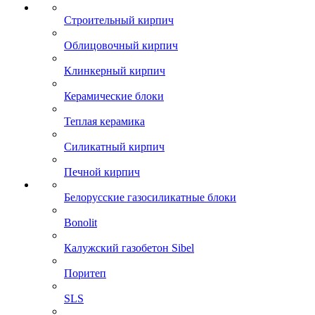
Строительный кирпич
Облицовочный кирпич
Клинкерный кирпич
Керамические блоки
Теплая керамика
Силикатный кирпич
Печной кирпич
Белорусские газосиликатные блоки
Bonolit
Калужский газобетон Sibel
Поритеп
SLS