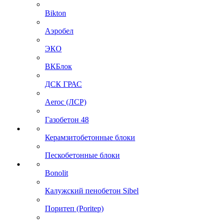
Bikton
Аэробел
ЭКО
ВКБлок
ДСК ГРАС
Aeroc (ЛСР)
Газобетон 48
Керамзитобетонные блоки
Пескобетонные блоки
Bonolit
Калужский пенобетон Sibel
Поритеп (Poritep)