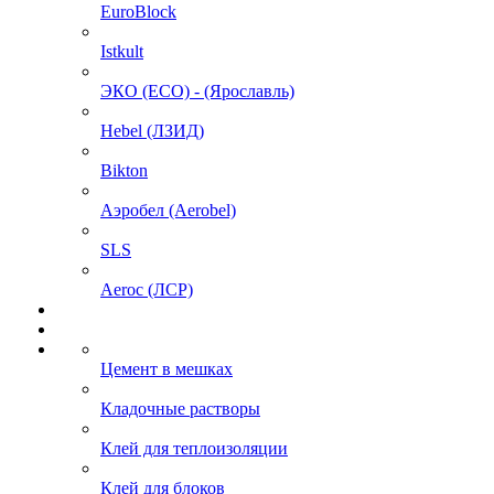
EuroBlock
Istkult
ЭКО (ECO) - (Ярославль)
Hebel (ЛЗИД)
Bikton
Аэробел (Aerobel)
SLS
Aeroc (ЛСР)
Цемент в мешках
Кладочные растворы
Клей для теплоизоляции
Клей для блоков