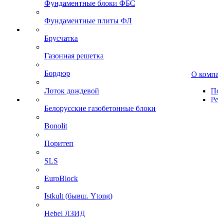
Фундаментные блоки ФБС
Фундаментные плиты ФЛ
Брусчатка
Газонная решетка
Бордюр
О комп
Лоток дождевой
П
Р
Белорусские газобетонные блоки
Bonolit
Поритеп
SLS
EuroBlock
Istkult (бывш. Ytong)
Hebel ЛЗИД