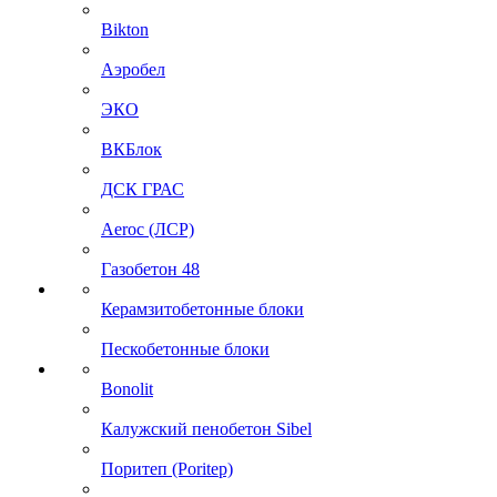
Bikton
Аэробел
ЭКО
ВКБлок
ДСК ГРАС
Aeroc (ЛСР)
Газобетон 48
Керамзитобетонные блоки
Пескобетонные блоки
Bonolit
Калужский пенобетон Sibel
Поритеп (Poritep)