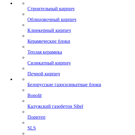
Строительный кирпич
Облицовочный кирпич
Клинкерный кирпич
Керамические блоки
Теплая керамика
Силикатный кирпич
Печной кирпич
Белорусские газосиликатные блоки
Bonolit
Калужский газобетон Sibel
Поритеп
SLS