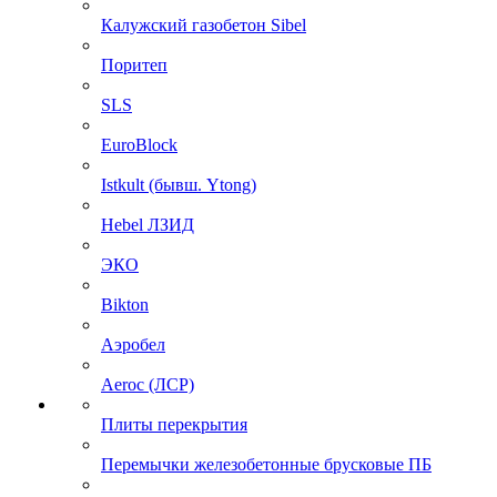
Калужский газобетон Sibel
Поритеп
SLS
EuroBlock
Istkult (бывш. Ytong)
Hebel ЛЗИД
ЭКО
Bikton
Аэробел
Aeroc (ЛСР)
Плиты перекрытия
Перемычки железобетонные брусковые ПБ